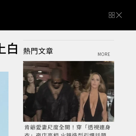
上白
熱門文章
MORE
肯爺愛妻尺度全開！穿「透視連身
衣」夜店亮相 火辣造型引爆話題