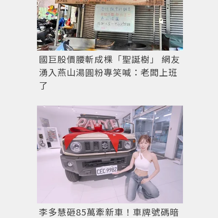
國巨股價腰斬成棵「聖誕樹」 網友
湧入燕山湯圓粉專笑喊：老闆上班
了
李多慧砸85萬牽新車！車牌號碼暗