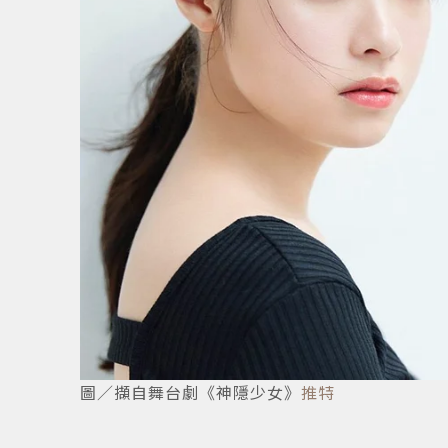
6
/
6
圖／擷自舞台劇《神隱少女》
推特