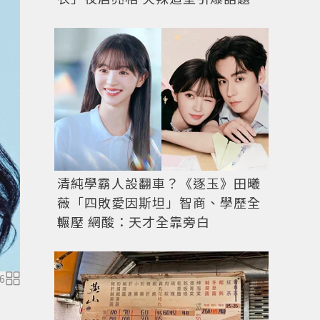
清純學霸人設翻車？《逐玉》田曦
薇「四敗愛因斯坦」智商、學歷全
輾壓 網酸：天才全靠旁白
圖／擷自舞台劇《神隱少女》
推特
6