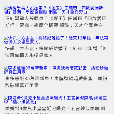
清純學霸人設翻車？《逐玉》田曦薇「四敗愛因
斯坦」智商、學歷全輾壓 網酸：天才全靠旁白
快訊／方志友、楊銘威離婚了！結束12年婚「無
法再做情人永遠是家人」
李多慧砸85萬牽新車！車牌號碼暗藏彩蛋 鐵粉
秒破解真正用意
陳妍希9歲兒小星星近照曝光！五官神似陳曉 網