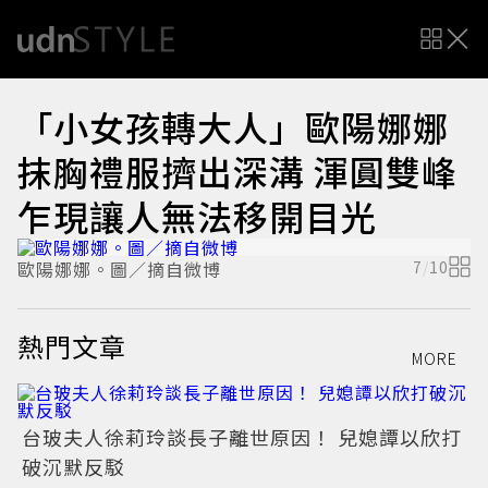
「小女孩轉大人」歐陽娜娜
抹胸禮服擠出深溝 渾圓雙峰
乍現讓人無法移開目光
歐陽娜娜。圖／摘自微博
7
/
10
熱門文章
MORE
台玻夫人徐莉玲談長子離世原因！ 兒媳譚以欣打
破沉默反駁