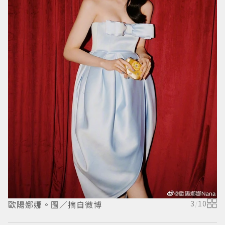
歐陽娜娜。圖／摘自微博
3
/
10