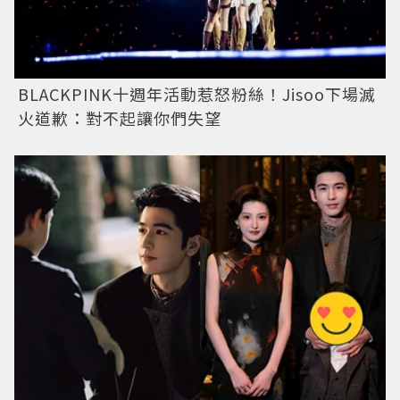
BLACKPINK十週年活動惹怒粉絲！Jisoo下場滅
火道歉：對不起讓你們失望