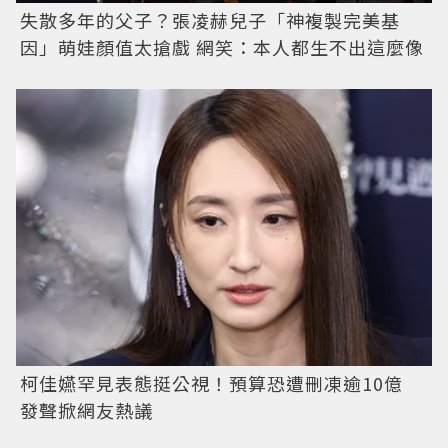
失散多年的父子？張凌赫兒子「神複製完美基
因」萌娃顏值太搶戲 網笑：本人都生不出這麼像
柯佳嬿罕見表態挺公視！預算恐遭刪凍逾10億
發聲掀網友熱議