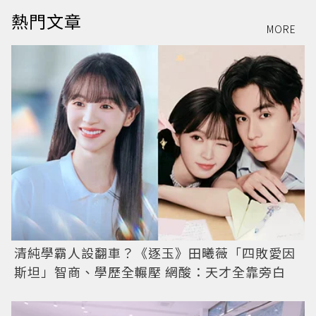
熱門文章
MORE
清純學霸人設翻車？《逐玉》田曦薇「四敗愛因
斯坦」智商、學歷全輾壓 網酸：天才全靠旁白