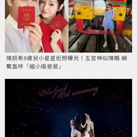
陳妍希9歲兒小星星近照曝光！五官神似陳曉 網
驚直呼「縮小版爸爸」