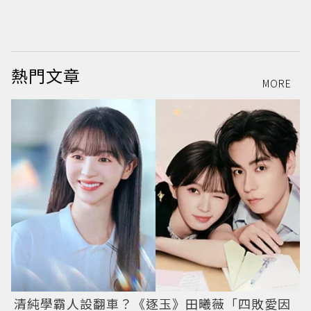
熱門文章
MORE
清純學霸人設翻車？《逐玉》田曦薇「四敗愛因