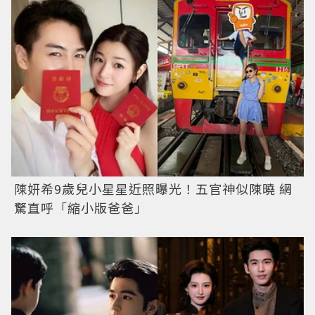
陳妍希9歲兒小星星近照曝光！五官神似陳曉 網
驚直呼「縮小版爸爸」