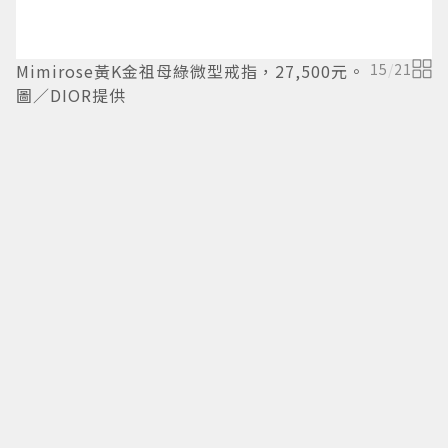
Mimirose黃K金祖母綠微型戒指，27,500元。
15
/
21
圖／DIOR提供
M
D