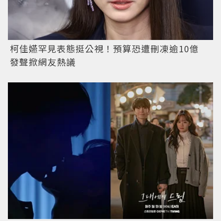
柯佳嬿罕見表態挺公視！預算恐遭刪凍逾10億
發聲掀網友熱議