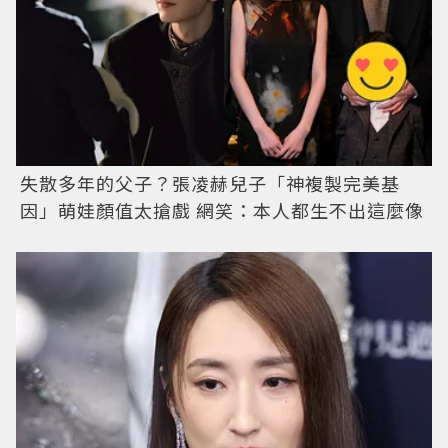
失散多年的父子？張凌赫兒子「神複製完美基
因」萌娃顏值太搶戲 網笑：本人都生不出這麼像