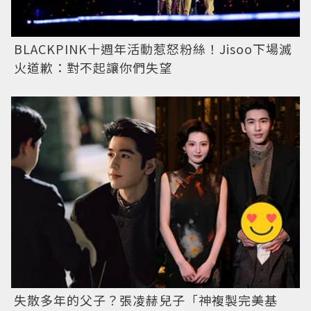
BLACKPINK十週年活動惹怒粉絲！Jisoo下場滅
火道歉：對不起讓你們失望
失散多年的父子？張凌赫兒子「神複製完美基