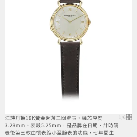
江詩丹頓18K黃金超薄三問腕表，機芯厚度
1
/
6
2
3.28mm、表殼5.25mm，是品牌在日期、計時碼
風
表後第三款由懷表縮小至腕表的功能，七年間生