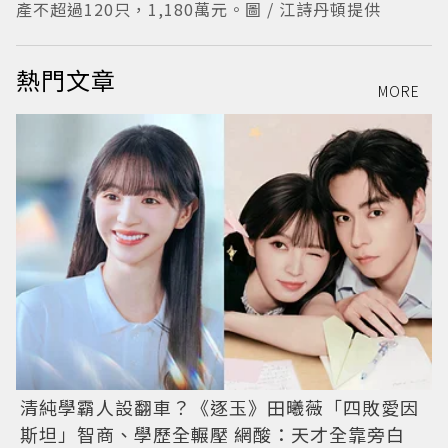
產不超過120只，1,180萬元。圖 / 江詩丹頓提供
熱門文章
MORE
清純學霸人設翻車？《逐玉》田曦薇「四敗愛因
斯坦」智商、學歷全輾壓 網酸：天才全靠旁白