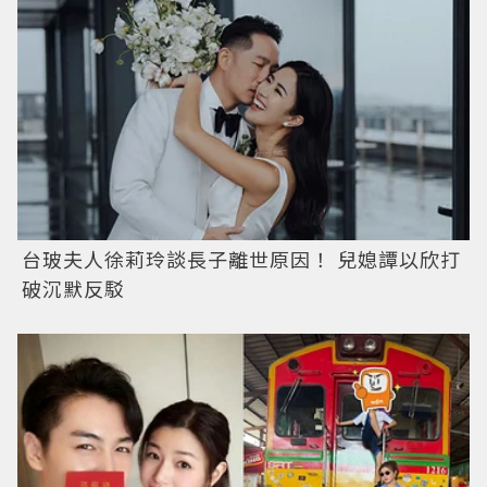
台玻夫人徐莉玲談長子離世原因！ 兒媳譚以欣打
破沉默反駁