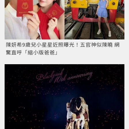
陳妍希9歲兒小星星近照曝光！五官神似陳曉 網
驚直呼「縮小版爸爸」