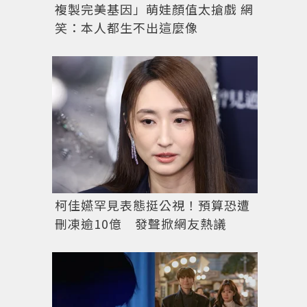
複製完美基因」萌娃顏值太搶戲 網
笑：本人都生不出這麼像
圖／MICHAEL KORS提供
柯佳嬿罕見表態挺公視！預算恐遭
刪凍逾10億 發聲掀網友熱議