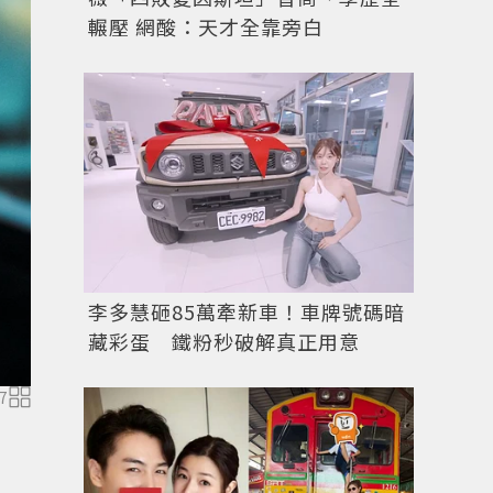
輾壓 網酸：天才全靠旁白
李多慧砸85萬牽新車！車牌號碼暗
藏彩蛋 鐵粉秒破解真正用意
7