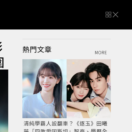
影
熱門文章
MORE
圍
清純學霸人設翻車？《逐玉》田曦
薇「四敗愛因斯坦」智商、學歷全