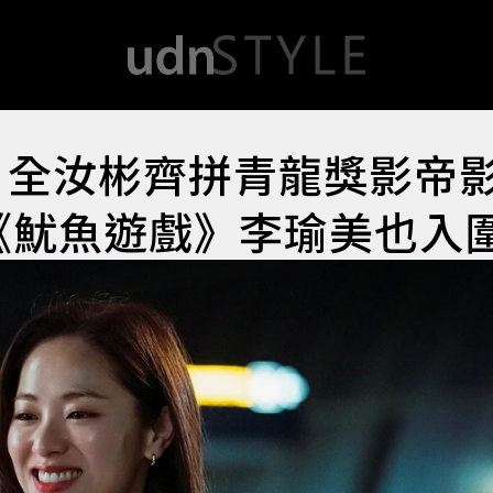
、全汝彬齊拼青龍獎影帝
l、《魷魚遊戲》李瑜美也入