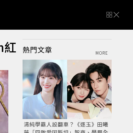
n紅
熱門文章
MORE
清純學霸人設翻車？《逐玉》田曦
薇「四敗愛因斯坦」智商、學歷全