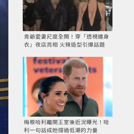
肯爺愛妻尺度全開！穿「透視連身
衣」夜店亮相 火辣造型引爆話題
陳靜Gemma Chan。圖／摘自instagram
梅根哈利離開王室後近況曝光！哈
利一句話成她撐過低潮的力量