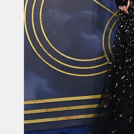
5
/
7