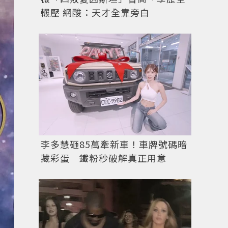
輾壓 網酸：天才全靠旁白
李多慧砸85萬牽新車！車牌號碼暗
藏彩蛋 鐵粉秒破解真正用意