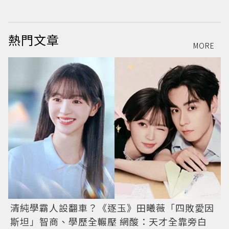
熱門文章
MORE
清純學霸人設翻車？《逐玉》田曦薇「四敗愛因
斯坦」智商、學歷全輾壓 網酸：天才全靠旁白