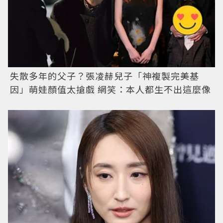
失散多年的父子？張凌赫兒子「神複製完美基
因」萌娃顏值太搶戲 網笑：本人都生不出這麼像