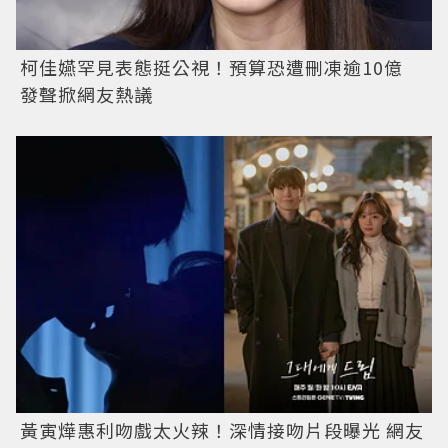
柯佳嬿罕見表態挺公視！預算恐遭刪凍逾10億
發聲掀網友熱議
黃寅燁惠利吻戲太火辣！深情接吻片段曝光 網友