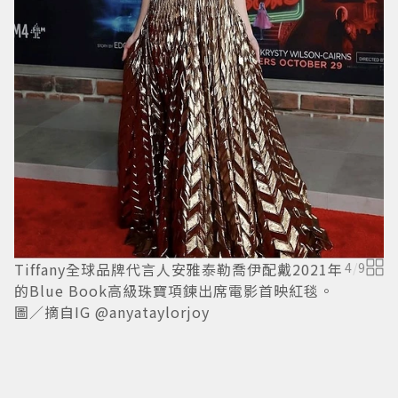
T
Tiffany全球品牌代言人安雅泰勒喬伊配戴2021年
4
/
9
的
的Blue Book高級珠寶項鍊出席電影首映紅毯。
圖
圖／摘自IG @anyataylorjoy