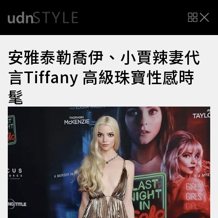
安雅泰勒喬伊、小賈辣妻代
言Tiffany 高級珠寶性感時
髦