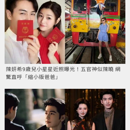
陳妍希9歲兒小星星近照曝光！五官神似陳曉 網
驚直呼「縮小版爸爸」