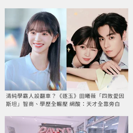
清純學霸人設翻車？《逐玉》田曦薇「四敗愛因
斯坦」智商、學歷全輾壓 網酸：天才全靠旁白