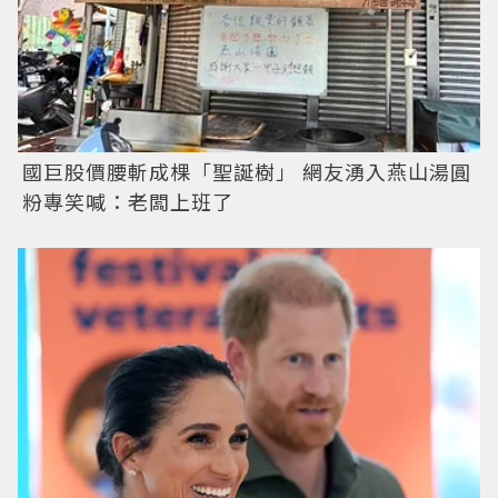
國巨股價腰斬成棵「聖誕樹」 網友湧入燕山湯圓
粉專笑喊：老闆上班了