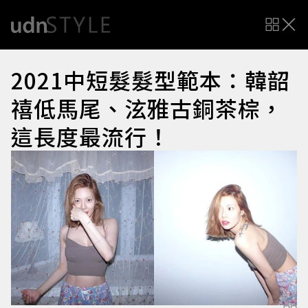
2021中短髮髮型範本：韓韶
禧低馬尾、泫雅古銅茶棕，
這長度最流行！