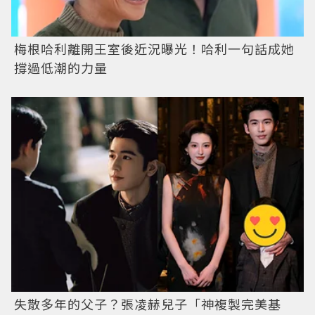
梅根哈利離開王室後近況曝光！哈利一句話成她
撐過低潮的力量
失散多年的父子？張凌赫兒子「神複製完美基