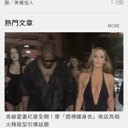
圖／美麗佳人
1
/
1
熱門文章
MORE
肯爺愛妻尺度全開！穿「透視連身衣」夜店亮相
火辣造型引爆話題