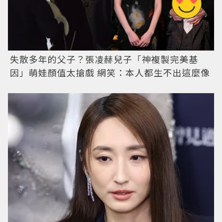
失散多年的父子？張凌赫兒子「神複製完美基
因」萌娃顏值太搶戲 網笑：本人都生不出這麼像