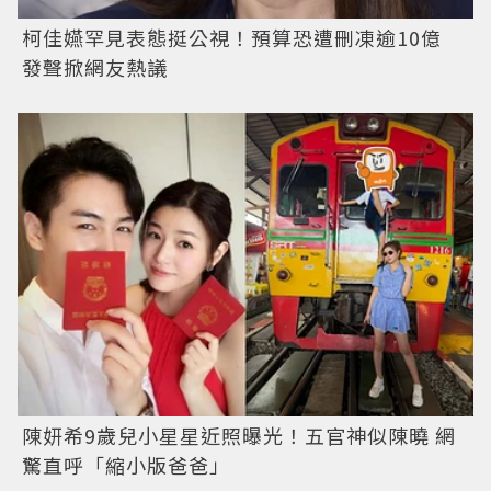
柯佳嬿罕見表態挺公視！預算恐遭刪凍逾10億
發聲掀網友熱議
陳妍希9歲兒小星星近照曝光！五官神似陳曉 網
驚直呼「縮小版爸爸」