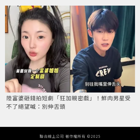
陸富婆砸錢拍短劇「狂加親密戲」！鮮肉男星受
不了絕望喊：別伸舌頭
聯合線上公司 著作權所有 ©2025