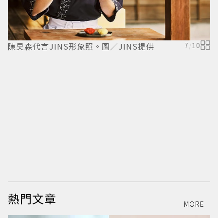
陳昊森代言JINS形象照。圖／JINS提供
7
/
10
陳
熱門文章
MORE