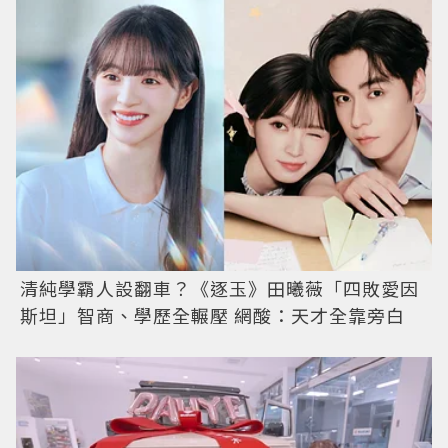
清純學霸人設翻車？《逐玉》田曦薇「四敗愛因
斯坦」智商、學歷全輾壓 網酸：天才全靠旁白