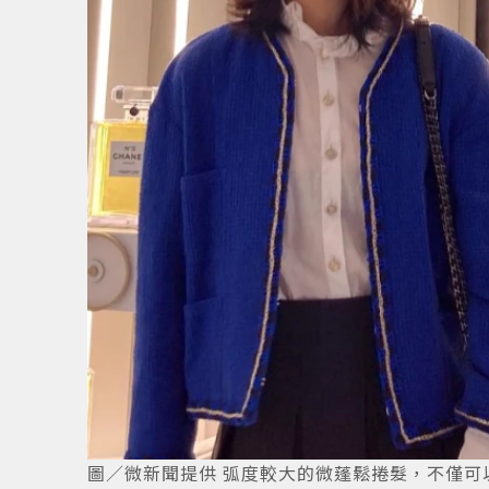
3
/
9
圖／微新聞提供 弧度較大的微蓬鬆捲髮，不僅