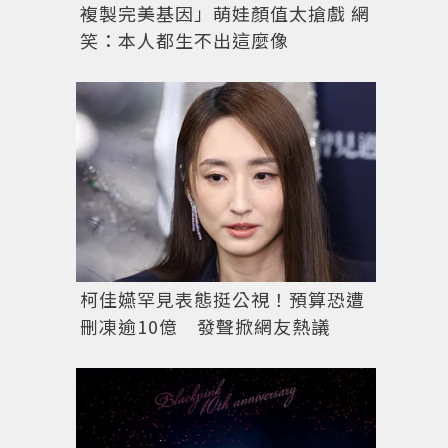
複製完美基因」萌娃顏值太搶戲 網
笑：本人都生不出這麼像
柯佳嬿罕見表態挺公視！預算恐遭
刪凍逾10億 發聲掀網友熱議