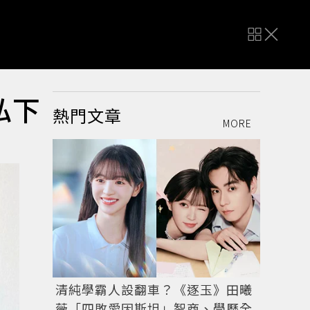
私下
熱門文章
MORE
清純學霸人設翻車？《逐玉》田曦
薇「四敗愛因斯坦」智商、學歷全