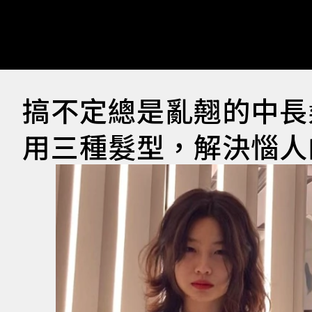
搞不定總是亂翹的中長
用三種髮型，解決惱人