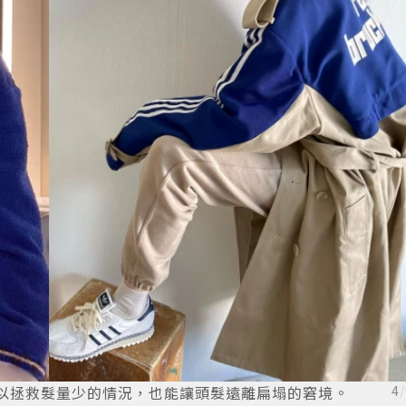
可以拯救髮量少的情況，也能讓頭髮遠離扁塌的窘境。
4
/