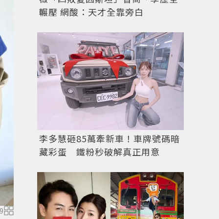
輾壓 網酸：天才全靠旁白
李多慧砸85萬牽新車！車牌號碼暗
藏彩蛋 鐵粉秒破解真正用意
9
圖／微新聞提供 公主頭造型不僅較為清爽，且除了一般