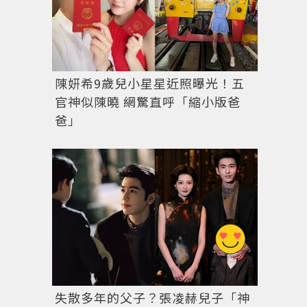
Source:IG@hoooooyeony
陳妍希9歲兒小星星近照曝光！五
官神似陳曉 網驚直呼「縮小版爸
爸」
失散多年的父子？張凌赫兒子「神