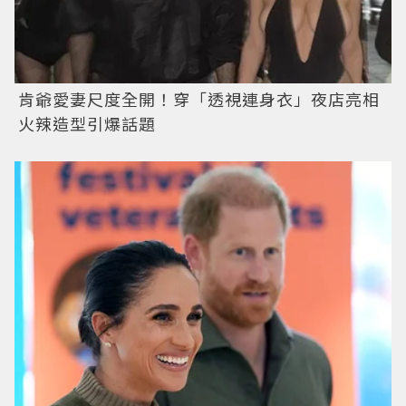
肯爺愛妻尺度全開！穿「透視連身衣」夜店亮相
火辣造型引爆話題