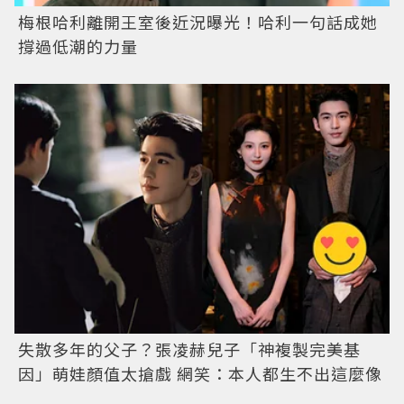
梅根哈利離開王室後近況曝光！哈利一句話成她
撐過低潮的力量
失散多年的父子？張凌赫兒子「神複製完美基
因」萌娃顏值太搶戲 網笑：本人都生不出這麼像