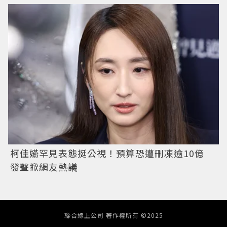
柯佳嬿罕見表態挺公視！預算恐遭刪凍逾10億
發聲掀網友熱議
聯合線上公司 著作權所有 ©2025