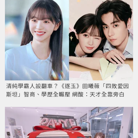
清純學霸人設翻車？《逐玉》田曦薇「四敗愛因
斯坦」智商、學歷全輾壓 網酸：天才全靠旁白