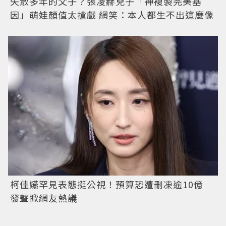
失散多年的父子？張凌赫兒子「神複製完美基
因」萌娃顏值太搶戲 網笑：本人都生不出這麼像
柯佳嬿罕見表態挺公視！預算恐遭刪凍逾10億
發聲掀網友熱議