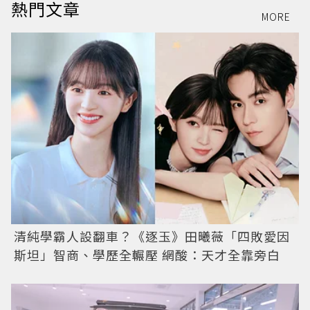
熱門文章
MORE
清純學霸人設翻車？《逐玉》田曦薇「四敗愛因
斯坦」智商、學歷全輾壓 網酸：天才全靠旁白