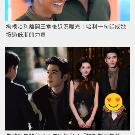
梅根哈利離開王室後近況曝光！哈利一句話成她
撐過低潮的力量