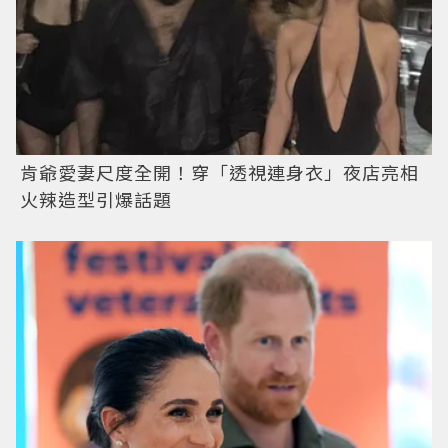
肯爺愛妻尺度全開！穿「透視連身衣」夜店亮相
火辣造型引爆話題