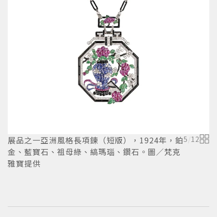
展
展品之一亞洲風格長項鍊（短版），1924年，鉑
5
/
12
金、藍寶石、祖母綠、縞瑪瑙、鑽石。圖／梵克
雅寶提供