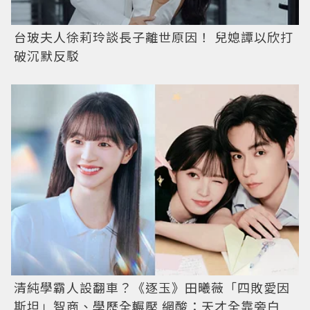
台玻夫人徐莉玲談長子離世原因！ 兒媳譚以欣打
破沉默反駁
清純學霸人設翻車？《逐玉》田曦薇「四敗愛因
斯坦」智商、學歷全輾壓 網酸：天才全靠旁白