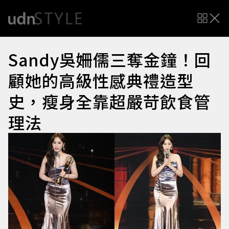
Sandy吳姍儒三奪金鐘！回
顧她的高級性感典禮造型
史，瘦身全靠超嚴苛飲食管
理法