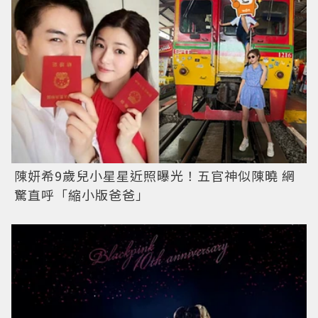
陳妍希9歲兒小星星近照曝光！五官神似陳曉 網
驚直呼「縮小版爸爸」