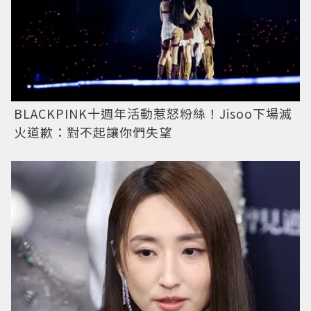
BLACKPINK十週年活動惹怒粉絲！Jisoo下場滅
火道歉：對不起讓你們失望