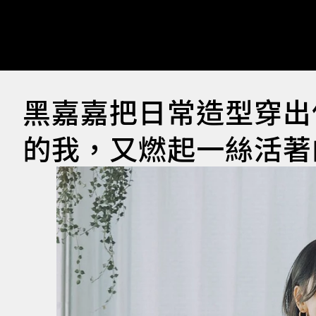
黑嘉嘉把日常造型穿出
的我，又燃起一絲活著