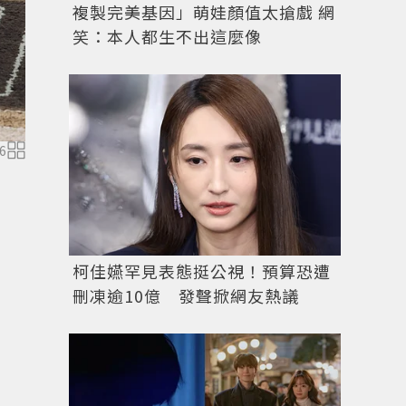
複製完美基因」萌娃顏值太搶戲 網
笑：本人都生不出這麼像
6
柯佳嬿罕見表態挺公視！預算恐遭
刪凍逾10億 發聲掀網友熱議