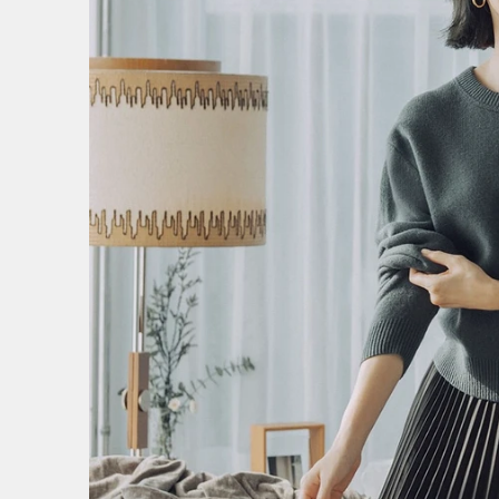
1
/
6