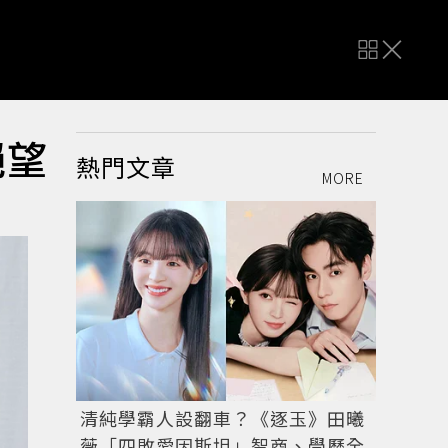
絕望
熱門文章
MORE
清純學霸人設翻車？《逐玉》田曦
薇「四敗愛因斯坦」智商、學歷全