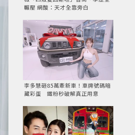
輾壓 網酸：天才全靠旁白
李多慧砸85萬牽新車！車牌號碼暗
藏彩蛋 鐵粉秒破解真正用意