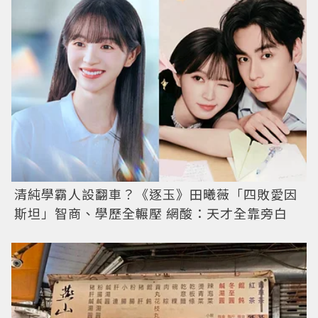
清純學霸人設翻車？《逐玉》田曦薇「四敗愛因
斯坦」智商、學歷全輾壓 網酸：天才全靠旁白