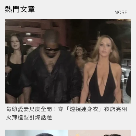
熱門文章
MORE
肯爺愛妻尺度全開！穿「透視連身衣」夜店亮相
火辣造型引爆話題