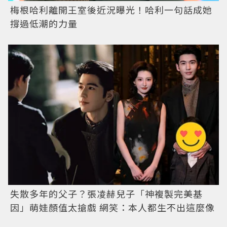
梅根哈利離開王室後近況曝光！哈利一句話成她
撐過低潮的力量
失散多年的父子？張凌赫兒子「神複製完美基
因」萌娃顏值太搶戲 網笑：本人都生不出這麼像