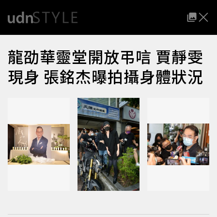
龍劭華靈堂開放弔唁 賈靜雯
現身 張銘杰曝拍攝身體狀況