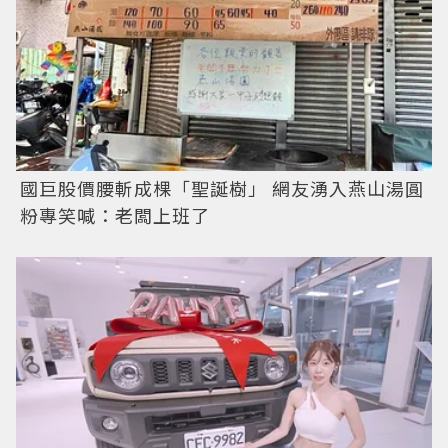
國巨股價腰斬成棵「聖誕樹」 網友湧入燕山湯圓
粉專笑喊：老闆上班了