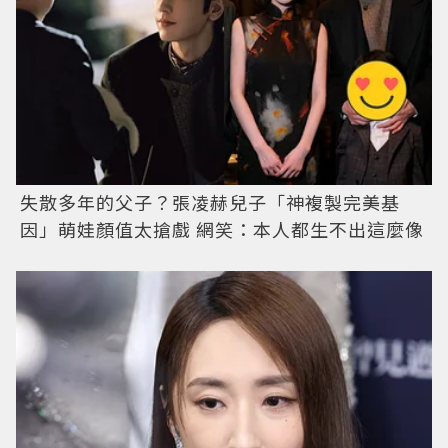
失散多年的父子？張凌赫兒子「神複製完美基
因」萌娃顏值太搶戲 網笑：本人都生不出這麼像