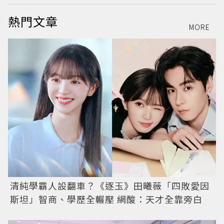
熱門文章
MORE
清純學霸人設翻車？《逐玉》田曦薇「四敗愛因
斯坦」智商、學歷全輾壓 網酸：天才全靠旁白