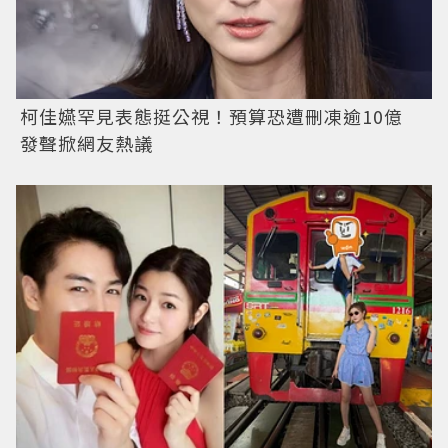
柯佳嬿罕見表態挺公視！預算恐遭刪凍逾10億
發聲掀網友熱議