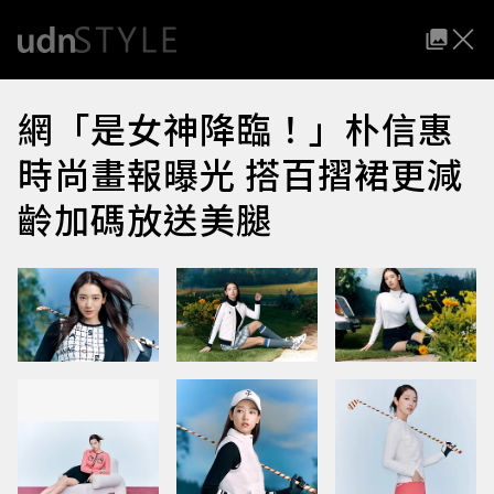
網「是女神降臨！」朴信惠
時尚畫報曝光 搭百摺裙更減
齡加碼放送美腿