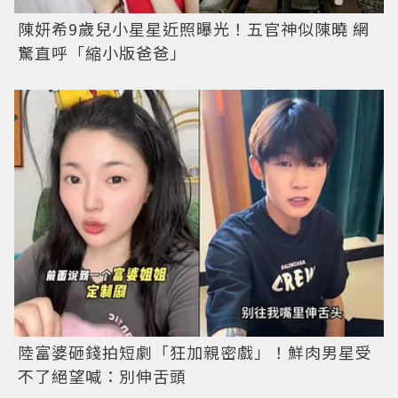
陳妍希9歲兒小星星近照曝光！五官神似陳曉 網
驚直呼「縮小版爸爸」
陸富婆砸錢拍短劇「狂加親密戲」！鮮肉男星受
不了絕望喊：別伸舌頭