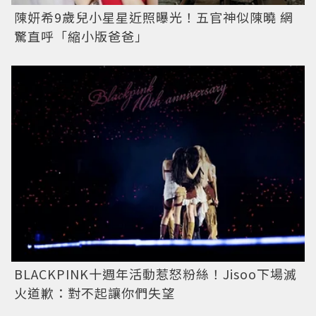
陳妍希9歲兒小星星近照曝光！五官神似陳曉 網
驚直呼「縮小版爸爸」
BLACKPINK十週年活動惹怒粉絲！Jisoo下場滅
火道歉：對不起讓你們失望