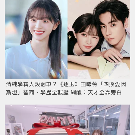
清純學霸人設翻車？《逐玉》田曦薇「四敗愛因
斯坦」智商、學歷全輾壓 網酸：天才全靠旁白