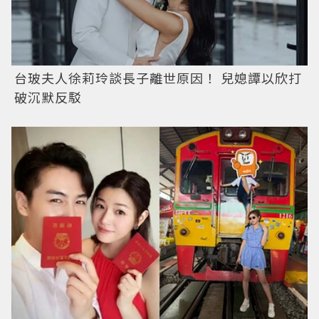
台玻夫人徐莉玲談長子離世原因！ 兒媳譚以欣打
破沉默反駁