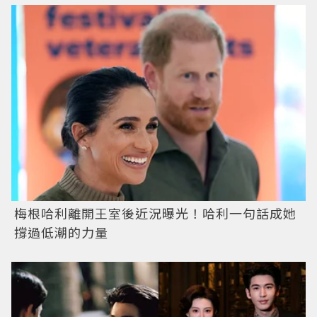
梅根哈利離開王室後近況曝光！哈利一句話成她
撐過低潮的力量