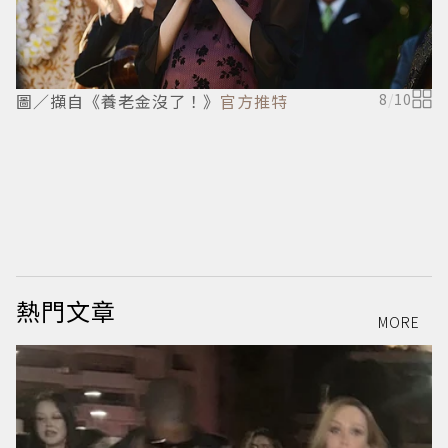
圖／擷自《養老金沒了！》
官方推特
8
/
10
熱門文章
MORE