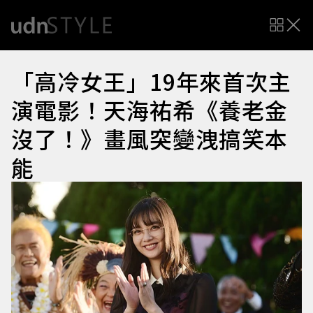
「高冷女王」19年來首次主
演電影！天海祐希《養老金
沒了！》畫風突變洩搞笑本
能