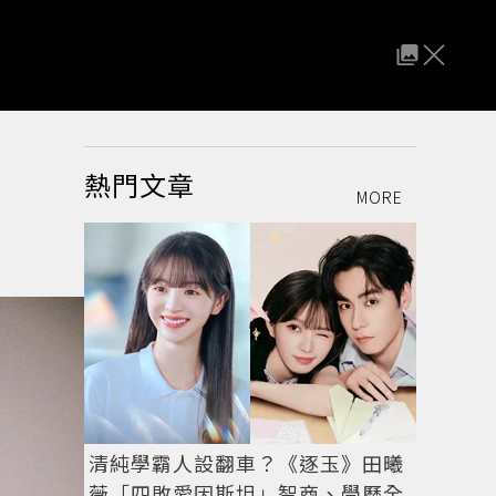
熱門文章
MORE
清純學霸人設翻車？《逐玉》田曦
薇「四敗愛因斯坦」智商、學歷全