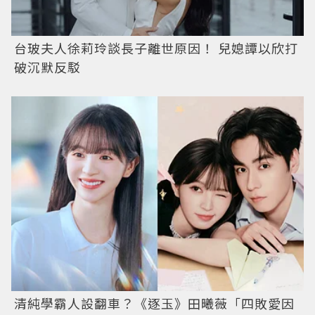
台玻夫人徐莉玲談長子離世原因！ 兒媳譚以欣打
破沉默反駁
清純學霸人設翻車？《逐玉》田曦薇「四敗愛因