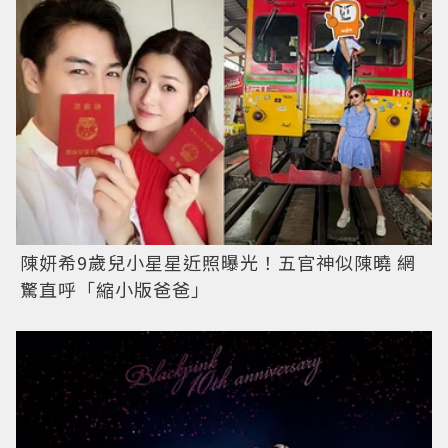
陳妍希9歲兒小星星近照曝光！五官神似陳曉 網
驚直呼「縮小版爸爸」