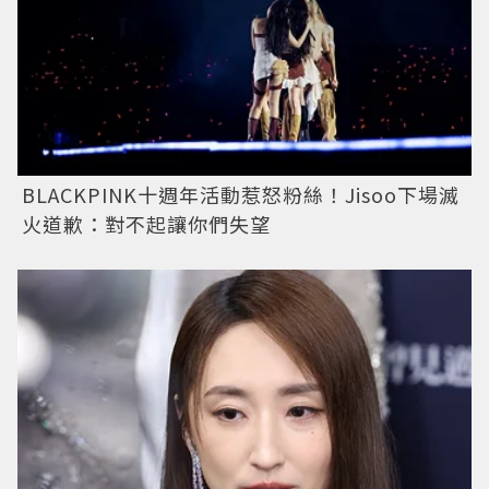
BLACKPINK十週年活動惹怒粉絲！Jisoo下場滅
火道歉：對不起讓你們失望