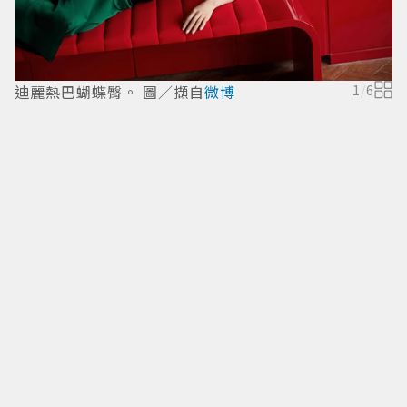
迪麗熱巴蝴蝶臀。 圖／擷自
微博
1
/
6