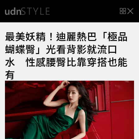
最美妖精！迪麗熱巴「極品
蝴蝶臀」光看背影就流口
水 性感腰臀比靠穿搭也能
有