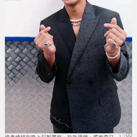
第
3
/
7