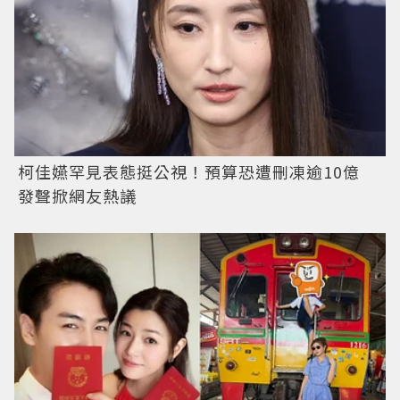
柯佳嬿罕見表態挺公視！預算恐遭刪凍逾10億
發聲掀網友熱議