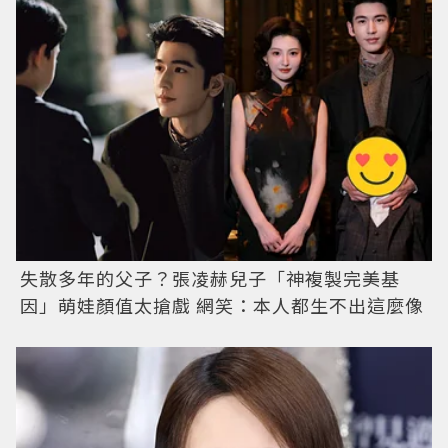
失散多年的父子？張凌赫兒子「神複製完美基
因」萌娃顏值太搶戲 網笑：本人都生不出這麼像