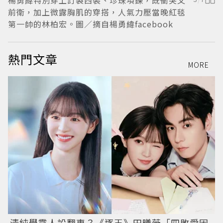
楊勇緯特別穿上訂製西裝、珍珠項鍊，既衝突又
前衛，加上微露胸肌的穿搭，人氣力壓當晚紅毯
第一帥的林柏宏。圖／摘自楊勇緯facebook
熱門文章
MORE
清純學霸人設翻車？《逐玉》田曦薇「四敗愛因