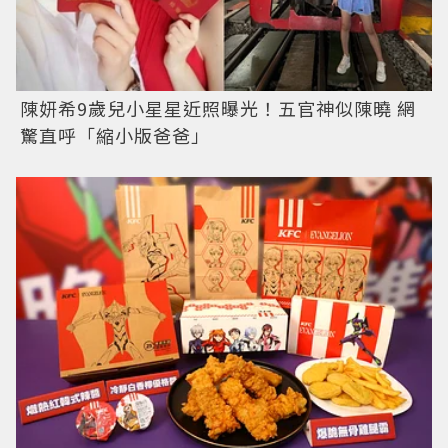
陳妍希9歲兒小星星近照曝光！五官神似陳曉 網
驚直呼「縮小版爸爸」