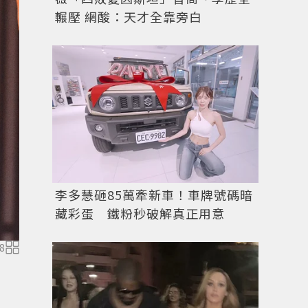
輾壓 網酸：天才全靠旁白
李多慧砸85萬牽新車！車牌號碼暗
藏彩蛋 鐵粉秒破解真正用意
8
古力娜扎初執主持棒，無論是現代造型還是唐裝穿搭，