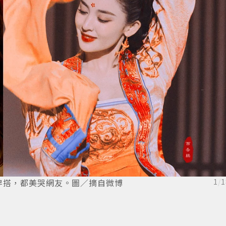
穿搭，都美哭網友。圖／摘自微博
1
/
1