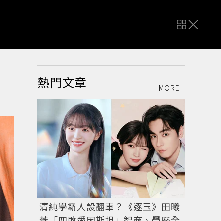
熱門文章
MORE
清純學霸人設翻車？《逐玉》田曦
薇「四敗愛因斯坦」智商、學歷全