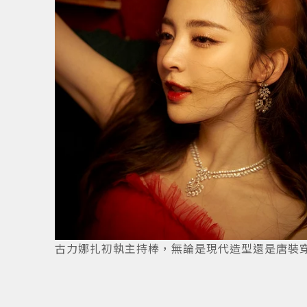
18
/
18
古力娜扎初執主持棒，無論是現代造型還是唐裝