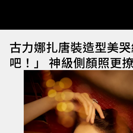
古力娜扎唐裝造型美哭
吧！」 神級側顏照更