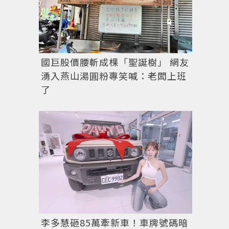
國巨股價腰斬成棵「聖誕樹」 網友
湧入燕山湯圓粉專笑喊：老闆上班
了
李多慧砸85萬牽新車！車牌號碼暗