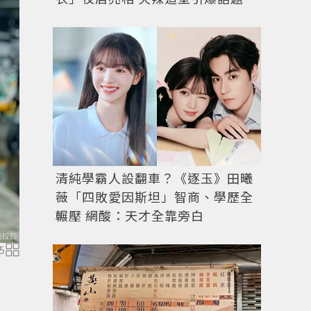
清純學霸人設翻車？《逐玉》田曦
薇「四敗愛因斯坦」智商、學歷全
輾壓 網酸：天才全靠旁白
5
克拉拉走氣質風也很美。圖／摘自微博