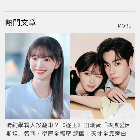
圖
熱門文章
MORE
清純學霸人設翻車？《逐玉》田曦薇「四敗愛因
斯坦」智商、學歷全輾壓 網酸：天才全靠旁白