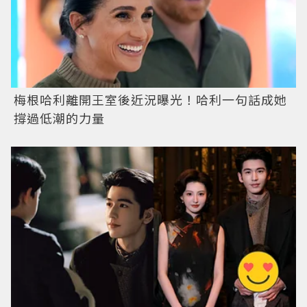
梅根哈利離開王室後近況曝光！哈利一句話成她
撐過低潮的力量