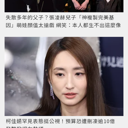
失散多年的父子？張凌赫兒子「神複製完美基
因」萌娃顏值太搶戲 網笑：本人都生不出這麼像
柯佳嬿罕見表態挺公視！預算恐遭刪凍逾10億