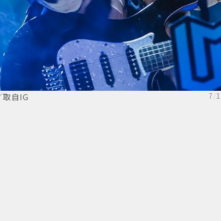
取自IG
7
/
1