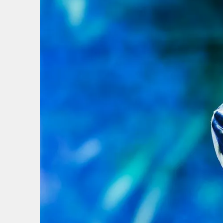
6
/
13