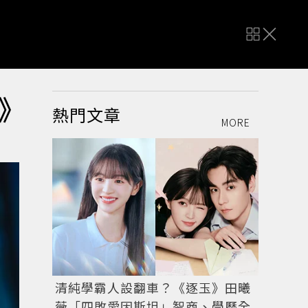
》
熱門文章
MORE
清純學霸人設翻車？《逐玉》田曦
薇「四敗愛因斯坦」智商、學歷全