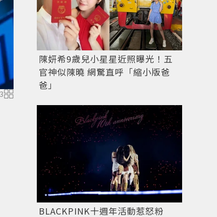
陳妍希9歲兒小星星近照曝光！五
官神似陳曉 網驚直呼「縮小版爸
爸」
3
黃寅燁的IG有可愛的皮卡丘繫安全帶圖。圖／取自IG
BLACKPINK十週年活動惹怒粉