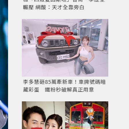
輾壓 網酸：天才全靠旁白
李多慧砸85萬牽新車！車牌號碼暗
藏彩蛋 鐵粉秒破解真正用意