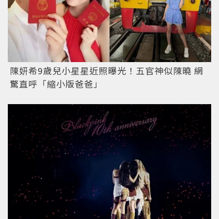
陳妍希9歲兒小星星近照曝光！五官神似陳曉 網
驚直呼「縮小版爸爸」