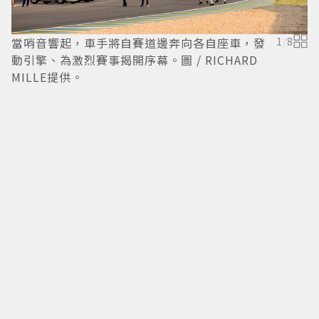
當哨音響起，車手將自賽道邊奔向各自座車，發
1
/
8
動引擎、為激烈賽事揭開序幕。圖 / RICHARD
1
MILLE提供。
時