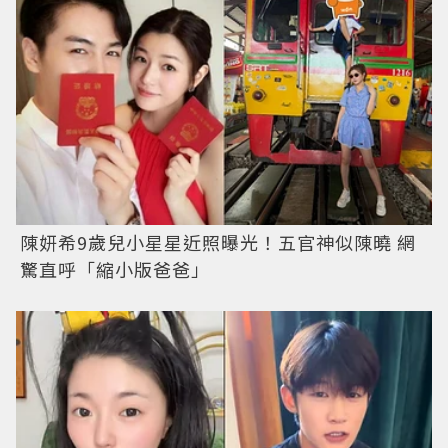
陳妍希9歲兒小星星近照曝光！五官神似陳曉 網
驚直呼「縮小版爸爸」