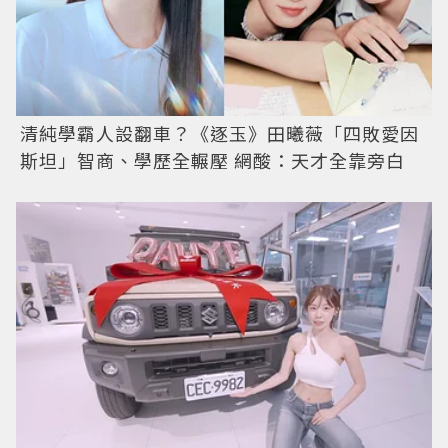
清純學霸人設翻車？《逐玉》田曦薇「四敗愛因
斯坦」智商、學歷全輾壓 網酸：天才全靠旁白