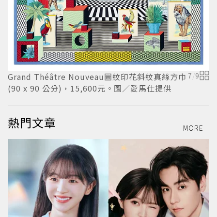
Grand Théâtre Nouveau圖紋印花斜紋真絲方巾
7
/
9
D
(90 x 90 公分)，15,600元。圖／愛馬仕提供
公
熱門文章
MORE