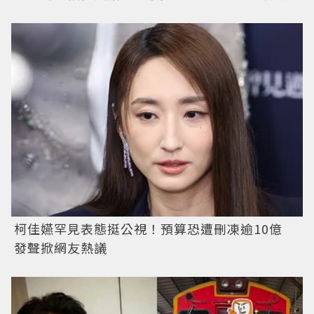
柯佳嬿罕見表態挺公視！預算恐遭刪凍逾10億
發聲掀網友熱議