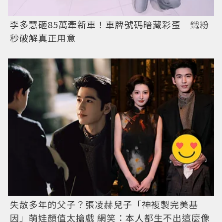
李多慧砸85萬牽新車！車牌號碼暗藏彩蛋 鐵粉
秒破解真正用意
失散多年的父子？張凌赫兒子「神複製完美基
因」萌娃顏值太搶戲 網笑：本人都生不出這麼像