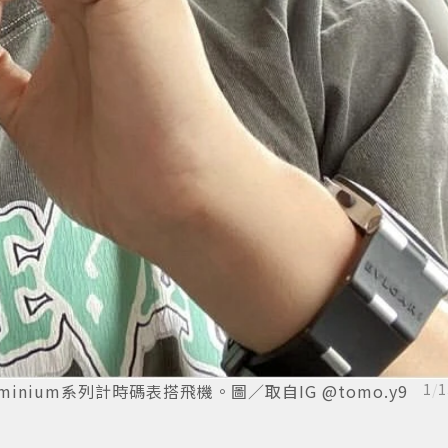
luminium系列計時碼表搭飛機。圖／取自IG @tomo.y9
1
/
1