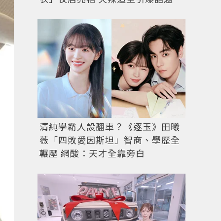
清純學霸人設翻車？《逐玉》田曦
薇「四敗愛因斯坦」智商、學歷全
輾壓 網酸：天才全靠旁白
BVLGARI SERPENTI SEDUTTORI玫瑰金與精鋼腕