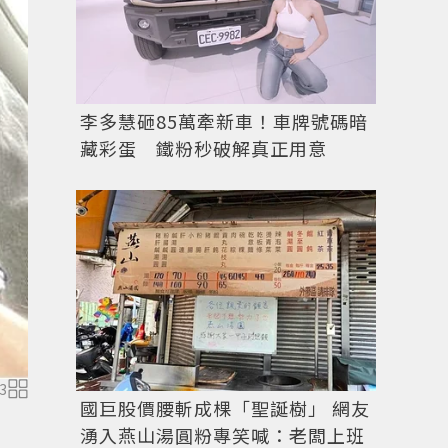
李多慧砸85萬牽新車！車牌號碼暗
藏彩蛋 鐵粉秒破解真正用意
3
國巨股價腰斬成棵「聖誕樹」 網友
湧入燕山湯圓粉專笑喊：老闆上班