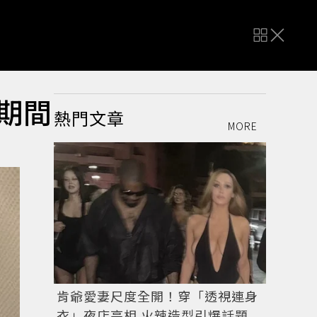
E期間
熱門文章
MORE
肯爺愛妻尺度全開！穿「透視連身
衣」夜店亮相 火辣造型引爆話題