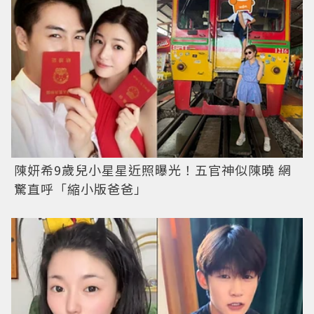
陳妍希9歲兒小星星近照曝光！五官神似陳曉 網
驚直呼「縮小版爸爸」