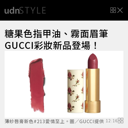
糖果色指甲油、霧面眉筆
GUCCI彩妝新品登場！
薄紗唇膏新色#213愛情至上。圖／GUCCI提供
12
/
16
薄