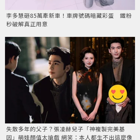
李多慧砸85萬牽新車！車牌號碼暗藏彩蛋 鐵粉
秒破解真正用意
失散多年的父子？張凌赫兒子「神複製完美基
因」萌娃顏值太搶戲 網笑：本人都生不出這麼像