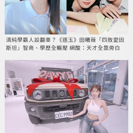
清純學霸人設翻車？《逐玉》田曦薇「四敗愛因
斯坦」智商、學歷全輾壓 網酸：天才全靠旁白