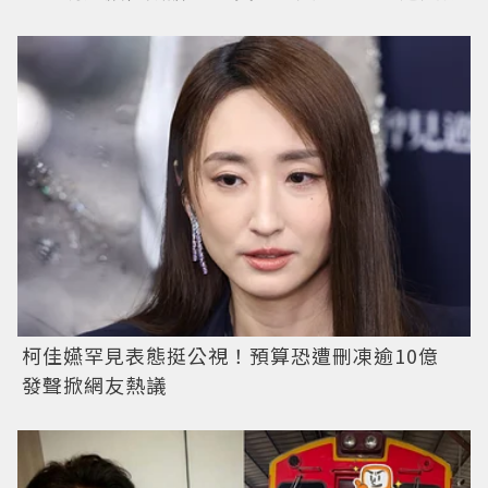
柯佳嬿罕見表態挺公視！預算恐遭刪凍逾10億
發聲掀網友熱議