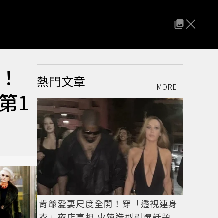
厭！
熱門文章
MORE
第1
肯爺愛妻尺度全開！穿「透視連身
衣」夜店亮相 火辣造型引爆話題