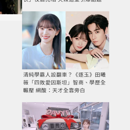
清純學霸人設翻車？《逐玉》田曦
薇「四敗愛因斯坦」智商、學歷全
輾壓 網酸：天才全靠旁白