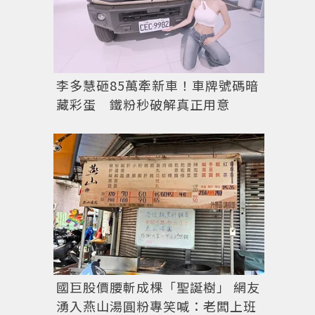
李多慧砸85萬牽新車！車牌號碼暗
藏彩蛋 鐵粉秒破解真正用意
國巨股價腰斬成棵「聖誕樹」 網友
湧入燕山湯圓粉專笑喊：老闆上班