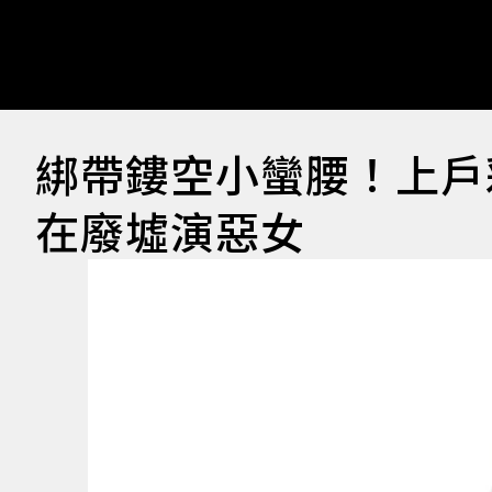
綁帶鏤空小蠻腰！上戶
在廢墟演惡女