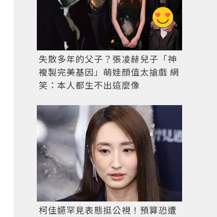
失散多年的父子？張凌赫兒子「神
複製完美基因」萌娃顏值太搶戲 網
笑：本人都生不出這麼像
柯佳嬿罕見表態挺公視！預算恐遭