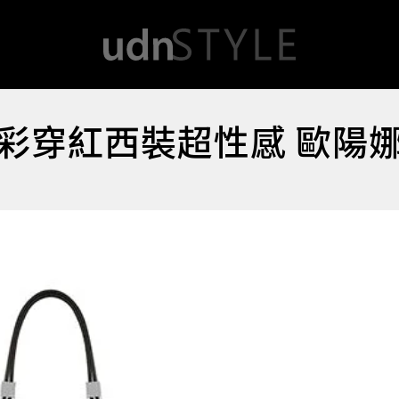
彩穿紅西裝超性感 歐陽