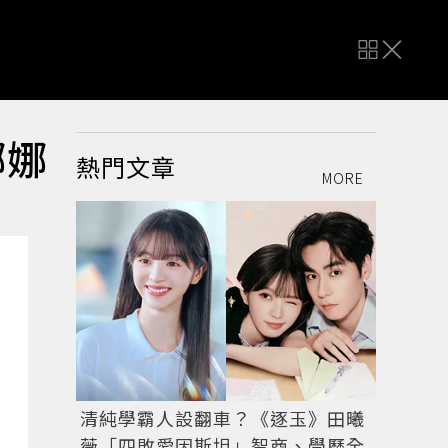
娜娜
熱門文章
MORE
清純學霸人設翻車？《逐玉》田曦
薇「四敗愛因斯坦」智商、學歷全