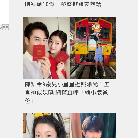
刪凍逾10億 發聲掀網友熱議
2
GIVENCHY推出全新4G系列包款。圖／GIVENCHY提供
陳妍希9歲兒小星星近照曝光！五
官神似陳曉 網驚直呼「縮小版爸
爸」