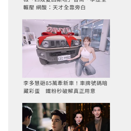
輾壓 網酸：天才全靠旁白
李多慧砸85萬牽新車！車牌號碼暗
藏彩蛋 鐵粉秒破解真正用意