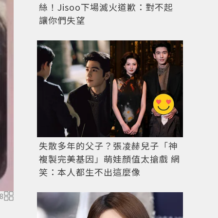
絲！Jisoo下場滅火道歉：對不起
讓你們失望
失散多年的父子？張凌赫兒子「神
複製完美基因」萌娃顏值太搶戲 網
笑：本人都生不出這麼像
8