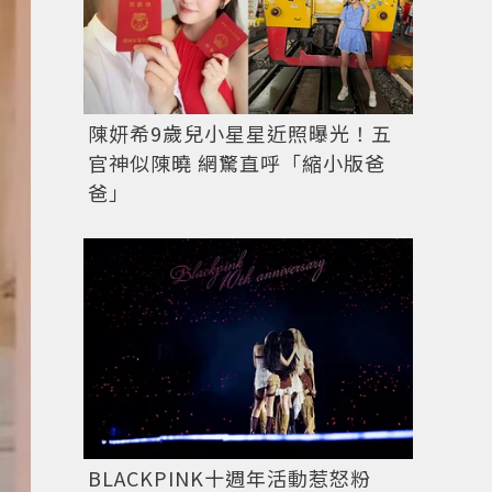
陳妍希9歲兒小星星近照曝光！五
官神似陳曉 網驚直呼「縮小版爸
爸」
安心亞入手Crystal Haze懷舊小熊系列，網友留言
BLACKPINK十週年活動惹怒粉