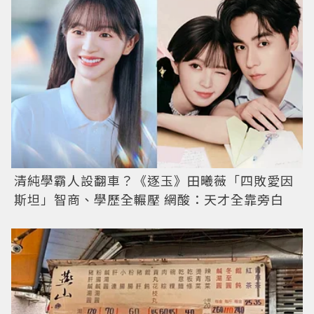
清純學霸人設翻車？《逐玉》田曦薇「四敗愛因
斯坦」智商、學歷全輾壓 網酸：天才全靠旁白