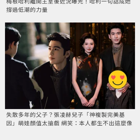
梅根哈利離開王室後近況曝光！哈利一句話成她
撐過低潮的力量
失散多年的父子？張凌赫兒子「神複製完美基
因」萌娃顏值太搶戲 網笑：本人都生不出這麼像