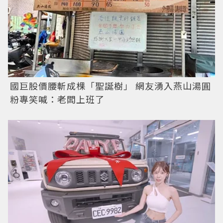
國巨股價腰斬成棵「聖誕樹」 網友湧入燕山湯圓
粉專笑喊：老闆上班了