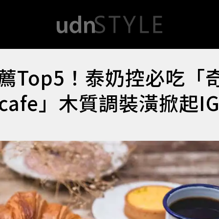
薦Top5！泰奶控必吃「
 cafe」木質調裝潢掀起I