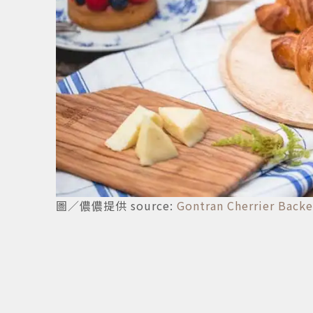
3
/
5
圖／儂儂提供 source:
Gontran Cherrier Back