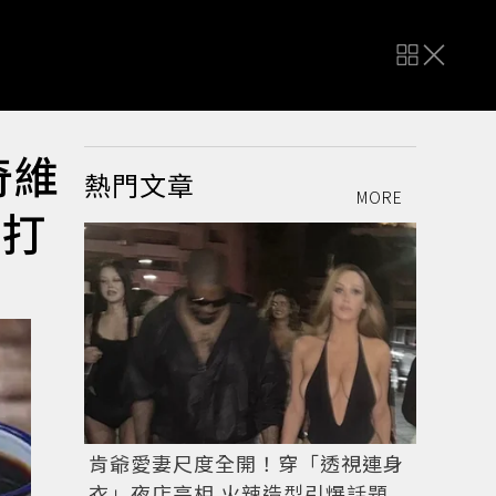
奇維
熱門文章
MORE
G打
肯爺愛妻尺度全開！穿「透視連身
衣」夜店亮相 火辣造型引爆話題