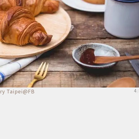
ery Taipei@FB
4
/