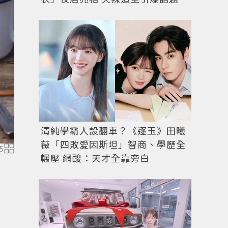
清純學霸人設翻車？《逐玉》田曦
薇「四敗愛因斯坦」智商、學歷全
5
圖／儂儂提供 source:
annyoungcafe@IG
輾壓 網酸：天才全靠旁白