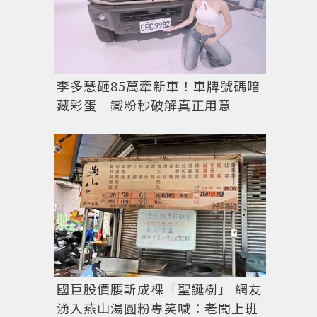
李多慧砸85萬牽新車！車牌號碼暗
藏彩蛋 鐵粉秒破解真正用意
國巨股價腰斬成棵「聖誕樹」 網友
湧入燕山湯圓粉專笑喊：老闆上班