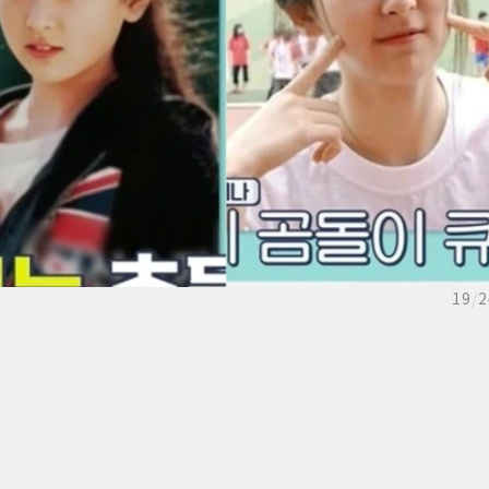
19
/
2