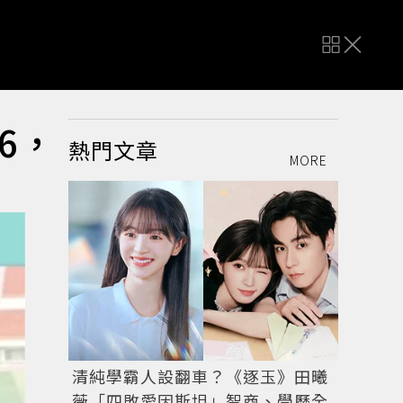
6，
熱門文章
MORE
清純學霸人設翻車？《逐玉》田曦
薇「四敗愛因斯坦」智商、學歷全