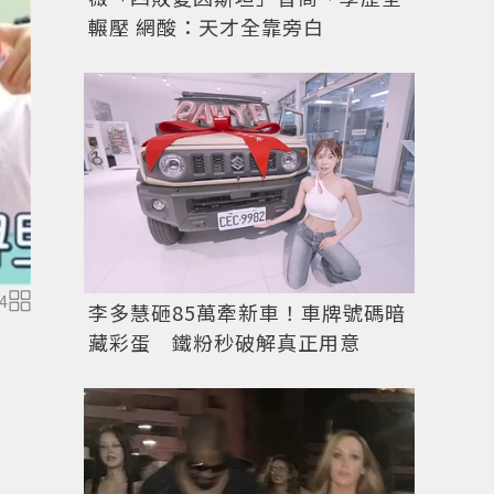
輾壓 網酸：天才全靠旁白
4
圖／擷自
Youtube
李多慧砸85萬牽新車！車牌號碼暗
藏彩蛋 鐵粉秒破解真正用意