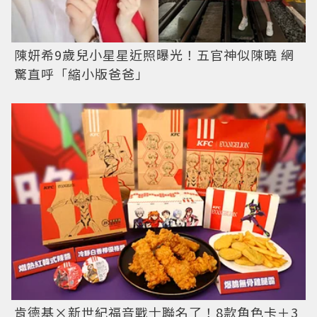
陳妍希9歲兒小星星近照曝光！五官神似陳曉 網
驚直呼「縮小版爸爸」
肯德基×新世紀福音戰士聯名了！8款角色卡＋3