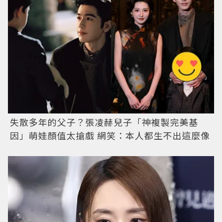
失散多年的父子？張凌赫兒子「神複製完美基
因」萌娃顏值太搶戲 網笑：本人都生不出這麼像