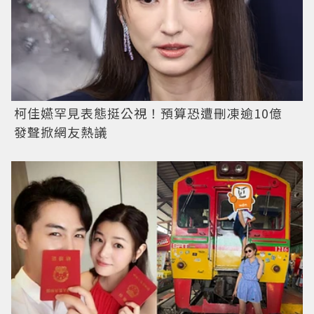
柯佳嬿罕見表態挺公視！預算恐遭刪凍逾10億
發聲掀網友熱議