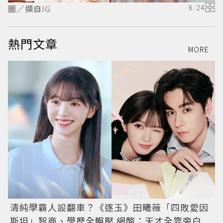
圖／擷自
IG
6
/
24
熱門文章
MORE
清純學霸人設翻車？《逐玉》田曦薇「四敗愛因
斯坦」智商、學歷全輾壓 網酸：天才全靠旁白