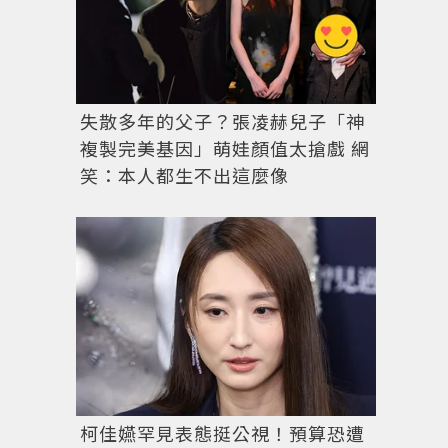
失散多年的父子？張凌赫兒子「神
複製完美基因」萌娃顏值太搶戲 網
笑：本人都生不出這麼像
柯佳嬿罕見表態挺公視！預算恐遭