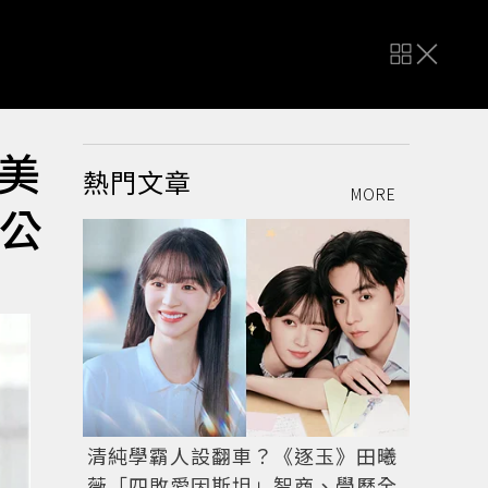
美
熱門文章
MORE
術公
清純學霸人設翻車？《逐玉》田曦
薇「四敗愛因斯坦」智商、學歷全