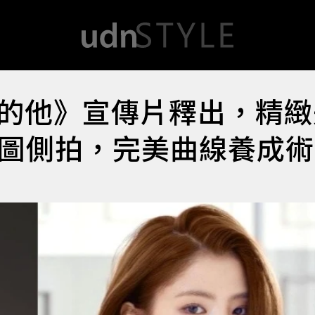
的他》宣傳片釋出，精緻
修圖側拍，完美曲線養成