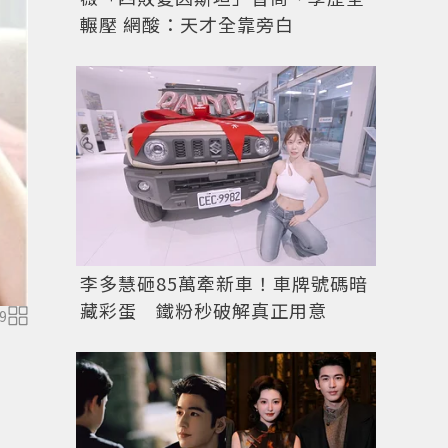
輾壓 網酸：天才全靠旁白
李多慧砸85萬牽新車！車牌號碼暗
藏彩蛋 鐵粉秒破解真正用意
圖／擷自
instagram
9