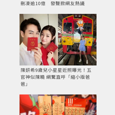
刪凍逾10億 發聲掀網友熱議
陳妍希9歲兒小星星近照曝光！五
官神似陳曉 網驚直呼「縮小版爸
爸」