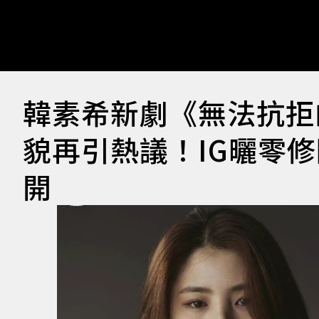
韓素希新劇《無法抗拒
貌再引熱議！IG曬零
開