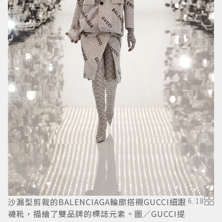
精
沙漏型剪裁的BALENCIAGA輪廓搭襯GUCCI細跟
6
/
18
襪靴，描繪了雙品牌的標誌元素。圖／GUCCI提