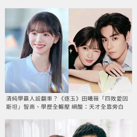
清純學霸人設翻車？《逐玉》田曦薇「四敗愛因
斯坦」智商、學歷全輾壓 網酸：天才全靠旁白