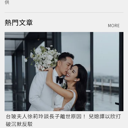
供
熱門文章
MORE
台玻夫人徐莉玲談長子離世原因！ 兒媳譚以欣打
破沉默反駁