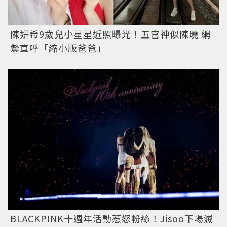
陳妍希9歲兒小星星近照曝光！五官神似陳曉 網
驚直呼「縮小版爸爸」
BLACKPINK十週年活動惹怒粉絲！Jisoo下場滅