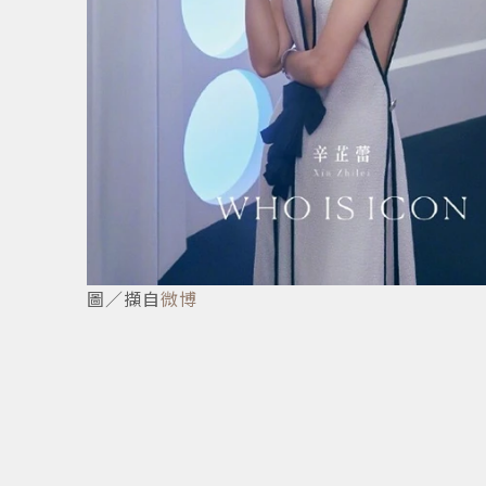
8
/
8
圖／擷自
微博