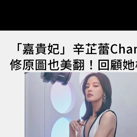
「嘉貴妃」辛芷蕾Cha
修原圖也美翻！回顧她