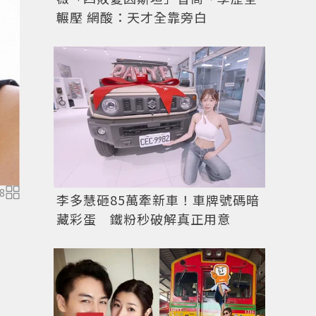
輾壓 網酸：天才全靠旁白
8
圖／擷自
微博
李多慧砸85萬牽新車！車牌號碼暗
藏彩蛋 鐵粉秒破解真正用意