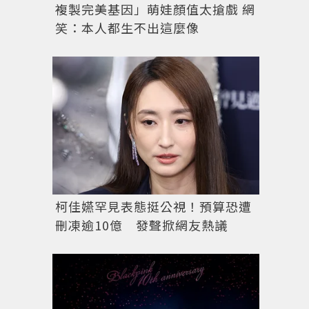
複製完美基因」萌娃顏值太搶戲 網
笑：本人都生不出這麼像
柯佳嬿罕見表態挺公視！預算恐遭
刪凍逾10億 發聲掀網友熱議