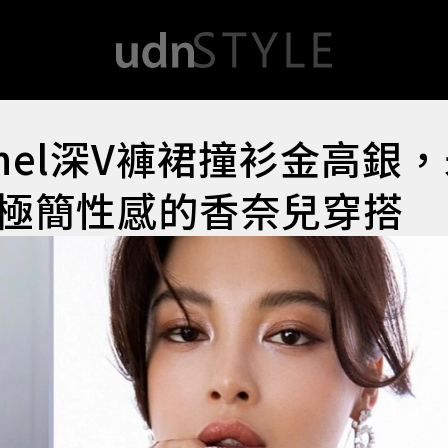
nel深V褲裙撞衫金高銀
極簡性感的香奈兒穿搭