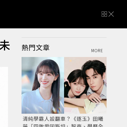
，未
熱門文章
MORE
清純學霸人設翻車？《逐玉》田曦
薇「四敗愛因斯坦」智商、學歷全