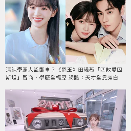
清純學霸人設翻車？《逐玉》田曦薇「四敗愛因
斯坦」智商、學歷全輾壓 網酸：天才全靠旁白