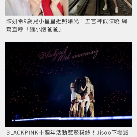
陳妍希9歲兒小星星近照曝光！五官神似陳曉 網
驚直呼「縮小版爸爸」
BLACKPINK十週年活動惹怒粉絲！Jisoo下場滅