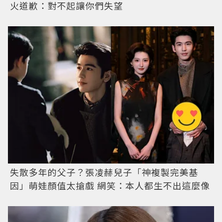
火道歉：對不起讓你們失望
失散多年的父子？張凌赫兒子「神複製完美基
因」萌娃顏值太搶戲 網笑：本人都生不出這麼像