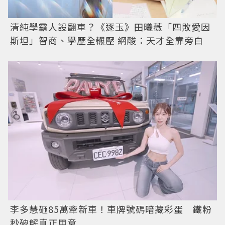
清純學霸人設翻車？《逐玉》田曦薇「四敗愛因
斯坦」智商、學歷全輾壓 網酸：天才全靠旁白
李多慧砸85萬牽新車！車牌號碼暗藏彩蛋 鐵粉
秒破解真正用意