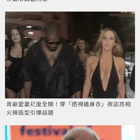
肯爺愛妻尺度全開！穿「透視連身衣」夜店亮相
火辣造型引爆話題