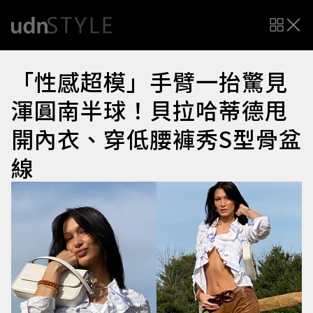
「性感超模」手臂一抬驚見
渾圓南半球！貝拉哈蒂德甩
開內衣、穿低腰褲秀S型骨盆
線