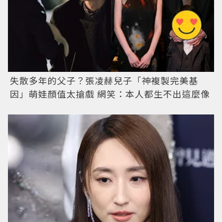
失散多年的父子？張凌赫兒子「神複製完美基
因」萌娃顏值太搶戲 網笑：本人都生不出這麼像