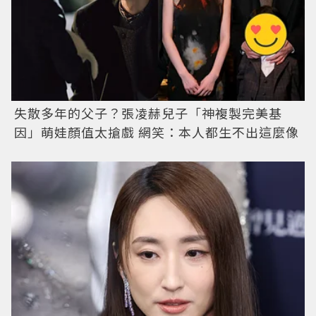
失散多年的父子？張凌赫兒子「神複製完美基
因」萌娃顏值太搶戲 網笑：本人都生不出這麼像