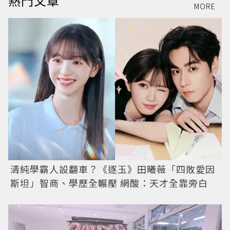
熱門文章
MORE
清純學霸人設翻車？《逐玉》田曦薇「四敗愛因
斯坦」智商、學歷全輾壓 網酸：天才全靠旁白