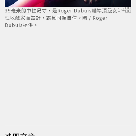
39毫米的中性尺寸，是Roger Dubuis瞄準頂級女
1
/
4
性收藏家而設計，霸氣同顯自信。圖 / Roger
Dubuis提供。
R
發