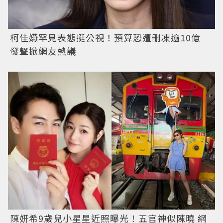
柯佳嬿罕見表態挺公視！預算恐遭刪凍逾10億
發聲掀網友熱議
陳妍希9歲兒小星星近照曝光！五官神似陳曉 網