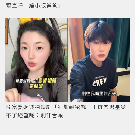
驚直呼「縮小版爸爸」
陸富婆砸錢拍短劇「狂加親密戲」！鮮肉男星受
不了絕望喊：別伸舌頭