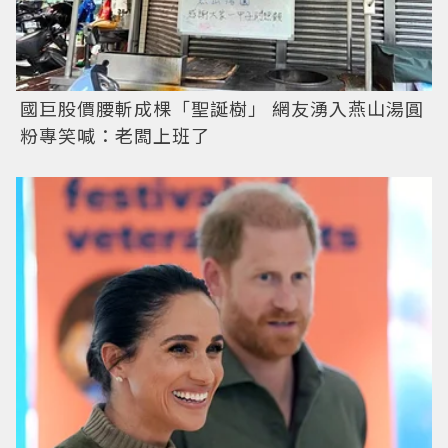
國巨股價腰斬成棵「聖誕樹」 網友湧入燕山湯圓
粉專笑喊：老闆上班了