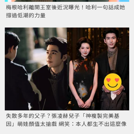
梅根哈利離開王室後近況曝光！哈利一句話成她
撐過低潮的力量
失散多年的父子？張凌赫兒子「神複製完美基
因」萌娃顏值太搶戲 網笑：本人都生不出這麼像