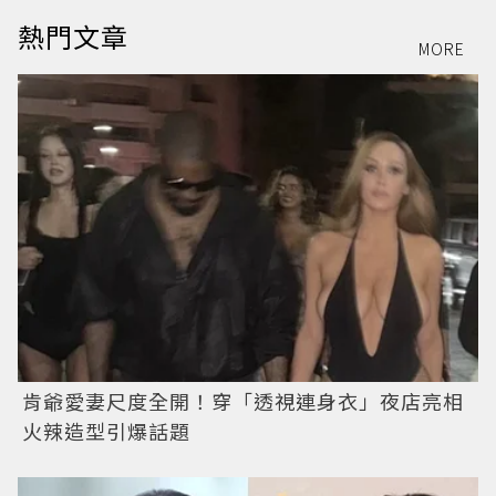
熱門文章
MORE
肯爺愛妻尺度全開！穿「透視連身衣」夜店亮相
火辣造型引爆話題