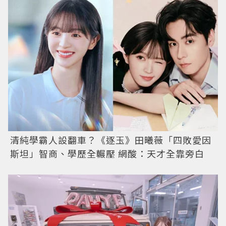
清純學霸人設翻車？《逐玉》田曦薇「四敗愛因
斯坦」智商、學歷全輾壓 網酸：天才全靠旁白