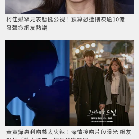
柯佳嬿罕見表態挺公視！預算恐遭刪凍逾10億
發聲掀網友熱議
黃寅燁惠利吻戲太火辣！深情接吻片段曝光 網友