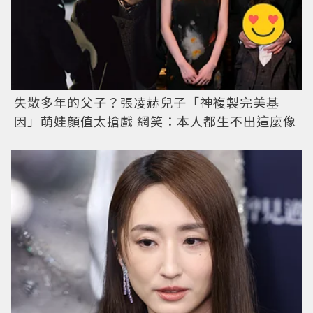
失散多年的父子？張凌赫兒子「神複製完美基
因」萌娃顏值太搶戲 網笑：本人都生不出這麼像