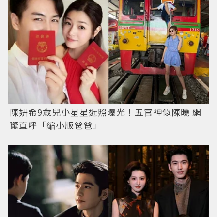
陳妍希9歲兒小星星近照曝光！五官神似陳曉 網
驚直呼「縮小版爸爸」