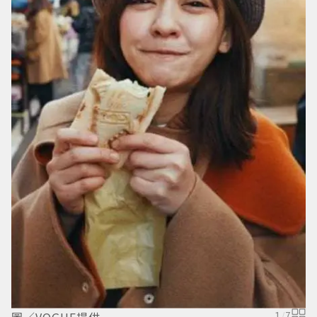
圖
1
/
7