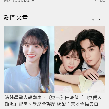
圖／VOGUE提供
熱門文章
MORE
清純學霸人設翻車？《逐玉》田曦薇「四敗愛因
斯坦」智商、學歷全輾壓 網酸：天才全靠旁白