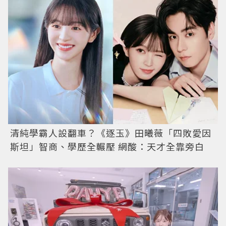
清純學霸人設翻車？《逐玉》田曦薇「四敗愛因
斯坦」智商、學歷全輾壓 網酸：天才全靠旁白