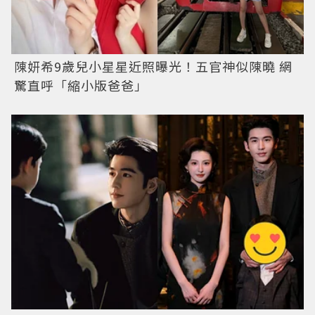
陳妍希9歲兒小星星近照曝光！五官神似陳曉 網
驚直呼「縮小版爸爸」