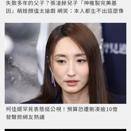
失散多年的父子？張凌赫兒子「神複製完美基
因」萌娃顏值太搶戲 網笑：本人都生不出這麼像
柯佳嬿罕見表態挺公視！預算恐遭刪凍逾10億
發聲掀網友熱議