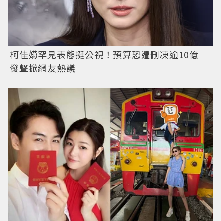
柯佳嬿罕見表態挺公視！預算恐遭刪凍逾10億
發聲掀網友熱議