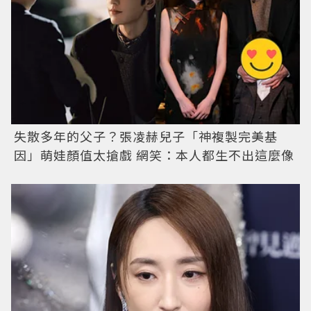
失散多年的父子？張凌赫兒子「神複製完美基
因」萌娃顏值太搶戲 網笑：本人都生不出這麼像