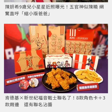
陳妍希9歲兒小星星近照曝光！五官神似陳曉 網
驚直呼「縮小版爸爸」
肯德基×新世紀福音戰士聯名了！8款角色卡＋3
款周邊 還有聯名沾醬