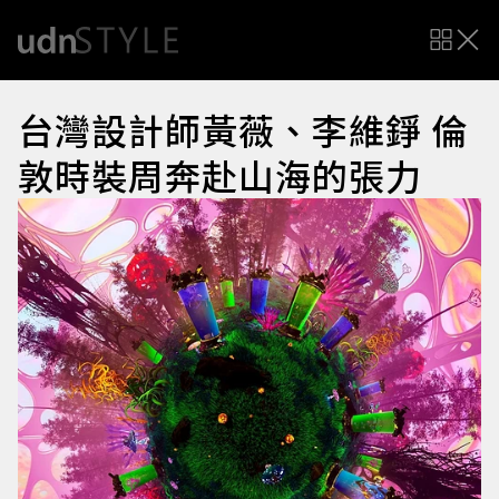
台灣設計師黃薇、李維錚 倫
敦時裝周奔赴山海的張力