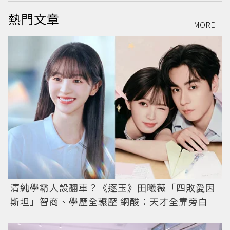
熱門文章
MORE
清純學霸人設翻車？《逐玉》田曦薇「四敗愛因
斯坦」智商、學歷全輾壓 網酸：天才全靠旁白