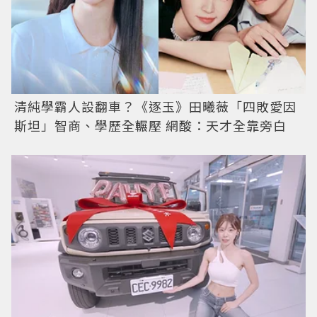
清純學霸人設翻車？《逐玉》田曦薇「四敗愛因
斯坦」智商、學歷全輾壓 網酸：天才全靠旁白