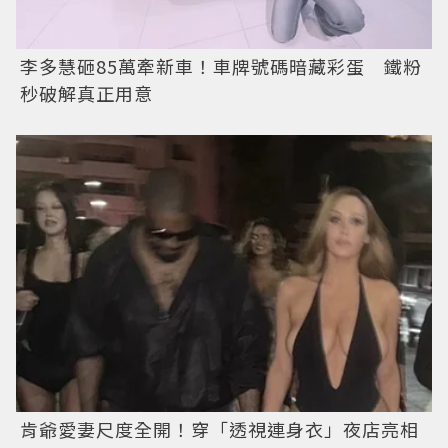
李多慧砸85萬牽新車！車牌號碼暗藏彩蛋 鐵粉
秒破解真正用意
肯爺愛妻尺度全開！穿「透視連身衣」夜店亮相