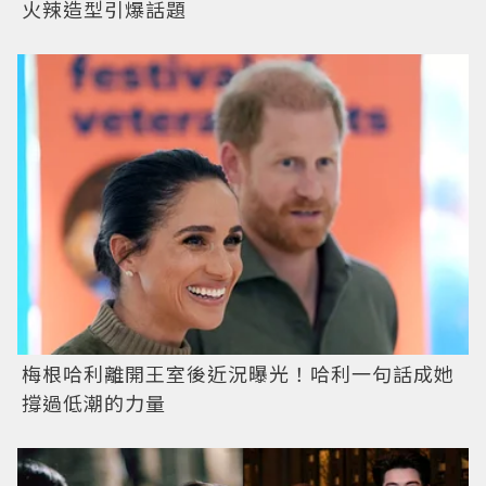
火辣造型引爆話題
梅根哈利離開王室後近況曝光！哈利一句話成她
撐過低潮的力量