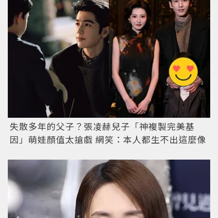
失散多年的父子？張凌赫兒子「神複製完美基
因」萌娃顏值太搶戲 網笑：本人都生不出這麼像