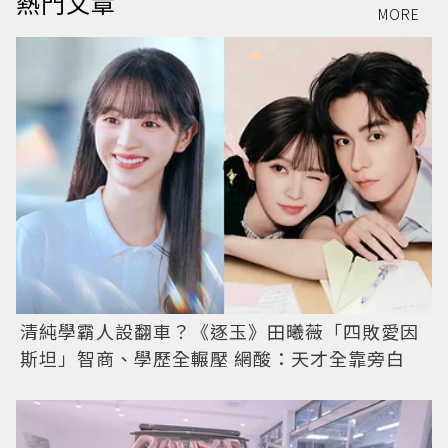
熱門文章
MORE
清純學霸人設翻車？《逐玉》田曦薇「四敗愛因
斯坦」智商、學歷全輾壓 網酸：天才全靠旁白