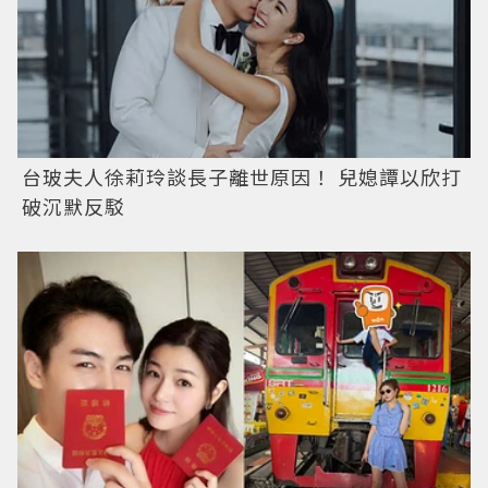
台玻夫人徐莉玲談長子離世原因！ 兒媳譚以欣打
破沉默反駁