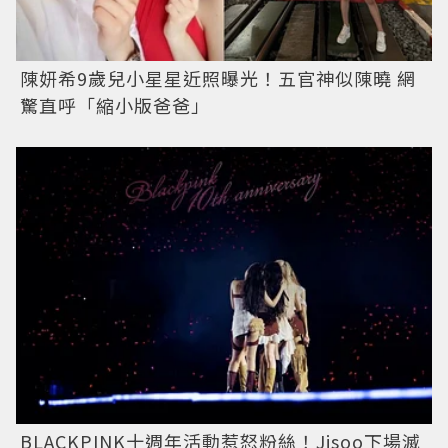
陳妍希9歲兒小星星近照曝光！五官神似陳曉 網
驚直呼「縮小版爸爸」
BLACKPINK十週年活動惹怒粉絲！Jisoo下場滅