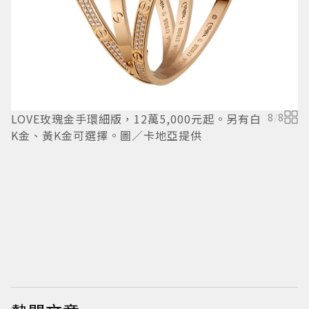
LOVE玫瑰金手環細版，12萬5,000元起。另有白
8
/
8
T
K金、黃K金可選擇。圖／卡地亞提供