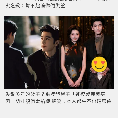
火道歉：對不起讓你們失望
失散多年的父子？張凌赫兒子「神複製完美基
因」萌娃顏值太搶戲 網笑：本人都生不出這麼像