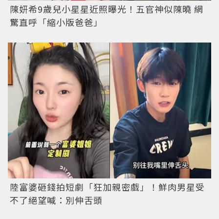
陳妍希9歲兒小星星近照曝光！五官神似陳曉 網
驚直呼「縮小版爸爸」
陸富婆砸錢拍短劇「狂加親密戲」！鮮肉男星受
不了絕望喊：別伸舌頭