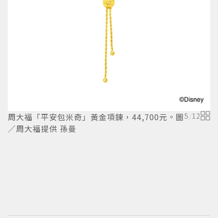
周大福「平安包米奇」黃金項鍊，44,700元。圖
5
/
12
周
／周大福提供 孫曼
周