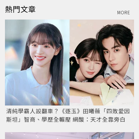
熱門文章
MORE
清純學霸人設翻車？《逐玉》田曦薇「四敗愛因
斯坦」智商、學歷全輾壓 網酸：天才全靠旁白