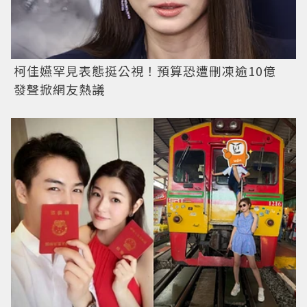
柯佳嬿罕見表態挺公視！預算恐遭刪凍逾10億
發聲掀網友熱議