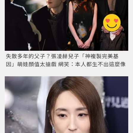
失散多年的父子？張凌赫兒子「神複製完美基
因」萌娃顏值太搶戲 網笑：本人都生不出這麼像